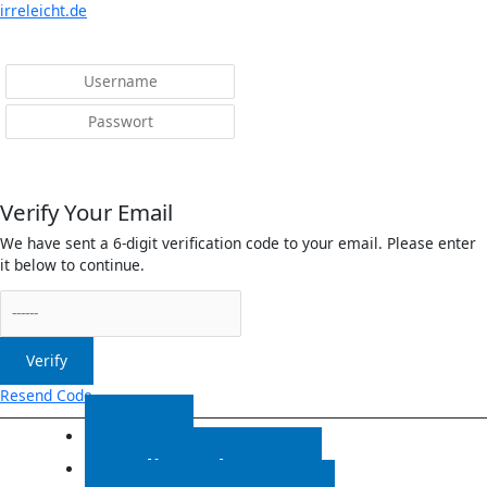
Menü
irreleicht.de
Anmelden
Verify Your Email
We have sent a 6-digit verification code to your email. Please enter
it below to continue.
Verify
Resend Code
Start
Radiosendungen