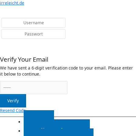
Menü
irreleicht.de
Anmelden
Verify Your Email
We have sent a 6-digit verification code to your email. Please enter
it below to continue.
Verify
Resend Code
Start
Radiosendungen