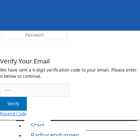
Menü
irreleicht.de
Anmelden
Verify Your Email
We have sent a 6-digit verification code to your email. Please enter
it below to continue.
Verify
Resend Code
Start
Radiosendungen