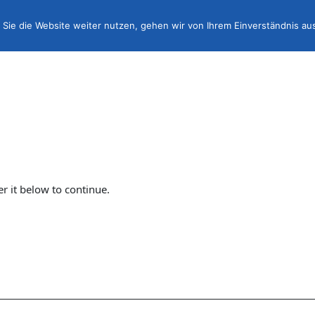
Sie die Website weiter nutzen, gehen wir von Ihrem Einverständnis au
er it below to continue.