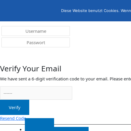
Menü
irreleicht.de
Diese Website benutzt Cookies. Wenn 
Anmelden
Verify Your Email
We have sent a 6-digit verification code to your email. Please ent
Verify
Resend Code
Start