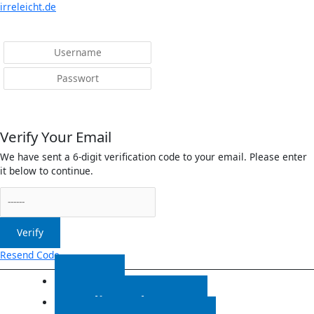
Menü
irreleicht.de
Anmelden
Verify Your Email
We have sent a 6-digit verification code to your email. Please enter
it below to continue.
Verify
Resend Code
Start
Radiosendungen