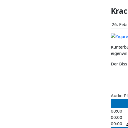
Krac
26. Feb
Kunterbu
eigenwil
Der Biss
Audio-Pl
00:00
00:00
00:00