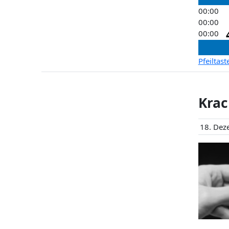
00:00
00:00
00:00
Pfeiltas
Krac
18. Dez