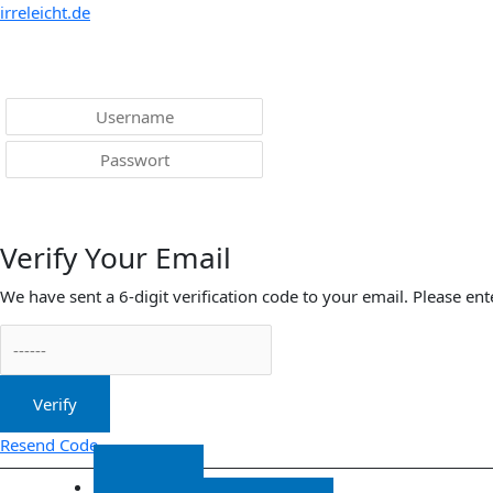
Menü
irreleicht.de
Anmelden
Verify Your Email
We have sent a 6-digit verification code to your email. Please ent
Verify
Resend Code
Start