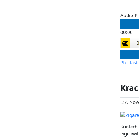
Audio-Pl
00:00
00:00
00:00
Pfeiltas
Krac
27. Nov
Kunterbu
eigenwil