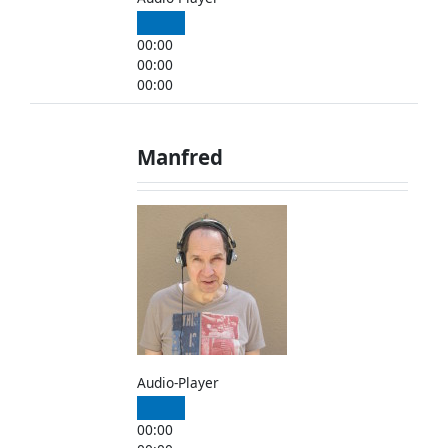
00:00
00:00
00:00
Manfred
Audio-Player
00:00