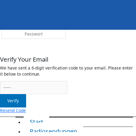
Menü
irreleicht.de
Anmelden
Verify Your Email
We have sent a 6-digit verification code to your email. Please enter
it below to continue.
Verify
Resend Code
Start
Radiosendungen