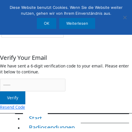
Menü
irreleicht.de
Diese Website benutzt Cookies. Wenn Sie die Website weiter
nutzen, gehen wir von Ihrem Einverständnis aus.
OK
Weiterlesen
Anmelden
Verify Your Email
We have sent a 6-digit verification code to your email. Please enter
it below to continue.
Verify
Resend Code
Start
Radiosendungen